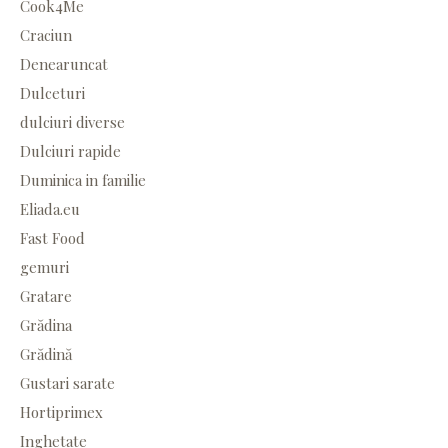
Cook4Me
Craciun
Denearuncat
Dulceturi
dulciuri diverse
Dulciuri rapide
Duminica in familie
Eliada.eu
Fast Food
gemuri
Gratare
Grădina
Grădină
Gustari sarate
Hortiprimex
Inghetate