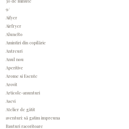
30 de minute
9/
Aifyer
Airfryer
AluneRo
Amintiri din copilărie
Antreuri
Anul nou
Aperitive
Arome si Esente
Arovit
Articole-anunturi
Asevi
Atelier de gătit
aventuri: să gatim impreuna
Bauturi racoritoare