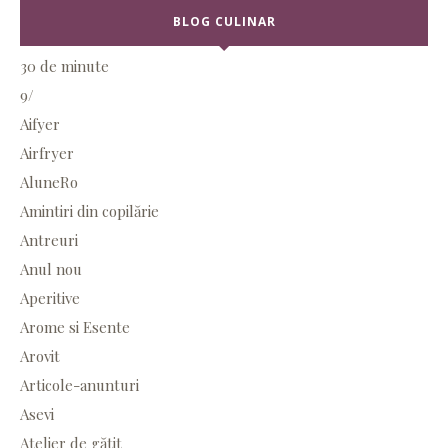
BLOG CULINAR
30 de minute
9/
Aifyer
Airfryer
AluneRo
Amintiri din copilărie
Antreuri
Anul nou
Aperitive
Arome si Esente
Arovit
Articole-anunturi
Asevi
Atelier de gătit