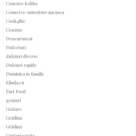
Concurs Koliba
Conserve-muraturi-zacusca
Cook4Me
Craciun
Denearuncat
Dulceturi
dulciuri diverse
Dulciuri rapide
Duminica in familie
Eliada.eu
Fast Food
gemuri
Gratare
Grădina
Grădină
Gustari sarate