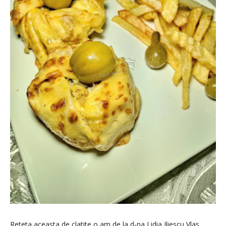
Reteta aceasta de clatite o am de la d-na Lidia Iliescu Vlas,