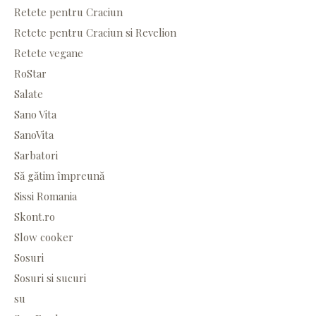
Retete pentru Craciun
Retete pentru Craciun si Revelion
Retete vegane
RoStar
Salate
Sano Vita
SanoVita
Sarbatori
Să gătim împreună
Sissi Romania
Skont.ro
Slow cooker
Sosuri
Sosuri si sucuri
su