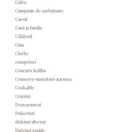
Cafea
Campanie de sarbatoare
Caroli
Casă și familie
Călătorii
Cina
Ciorbe
compoturi
Concurs Koliba
Conserve-muraturi-zacusca
Cook4Me
Craciun
Denearuncat
Dulceturi
dulciuri diverse
Dulciuri rapide