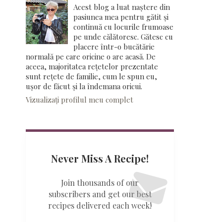
Acest blog a luat naștere din
pasiunea mea pentru gătit și
continuă cu locurile frumoase
pe unde călătoresc. Gătesc cu
placere într-o bucătărie
normală pe care oricine o are acasă. De
aceea, majoritatea rețetelor prezentate
sunt rețete de familie, cum le spun eu,
ușor de făcut și la îndemana oricui.
Vizualizați profilul meu complet
Never Miss A Recipe!
Join thousands of our
subscribers and get our best
recipes delivered each week!