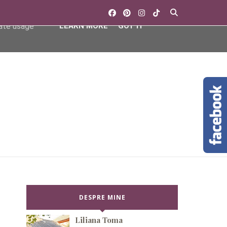
ser-agent
rate usage
LEARN MORE
GOT IT
DESPRE MINE
Liliana Toma