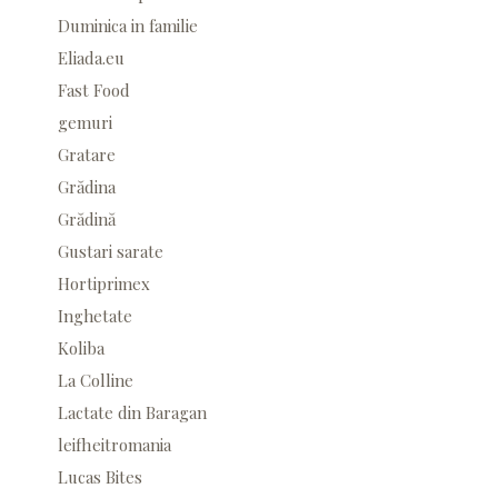
Duminica in familie
Eliada.eu
Fast Food
gemuri
Gratare
Grădina
Grădină
Gustari sarate
Hortiprimex
Inghetate
Koliba
La Colline
Lactate din Baragan
leifheitromania
Lucas Bites