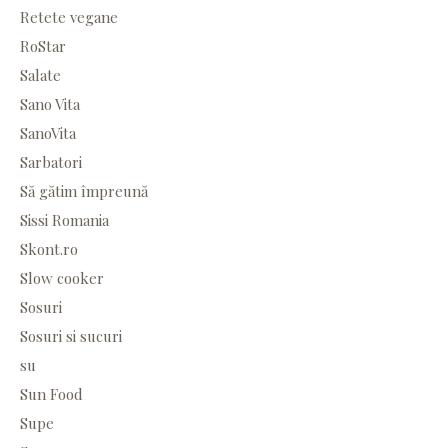
Retete vegane
RoStar
Salate
Sano Vita
SanoVita
Sarbatori
Să gătim împreună
Sissi Romania
Skont.ro
Slow cooker
Sosuri
Sosuri si sucuri
su
Sun Food
Supe