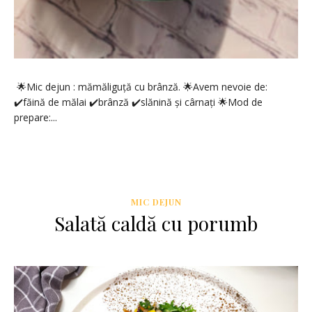
🌟Mic dejun : mămăliguță cu brânză. 🌟Avem nevoie de:
✔️făină de mălai ✔️brânză ✔️slănină și cârnați 🌟Mod de
prepare:...
MIC DEJUN
Salată caldă cu porumb