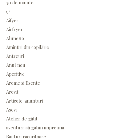
30 de minute
9/
Aifyer
Airfryer
AluneRo
Amintiri din copilărie
Antreuri
Anul nou
Aperitive
Arome si Esente
Arovit
Articole-anunturi
Asevi
Atelier de gătit
aventuri: să gatim impreuna
Bauturi racoritoare