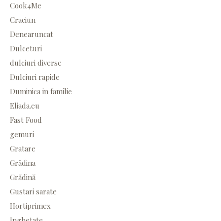
Cook4Me
Craciun
Denearuncat
Dulceturi
dulciuri diverse
Dulciuri rapide
Duminica in familie
Eliada.eu
Fast Food
gemuri
Gratare
Grădina
Grădină
Gustari sarate
Hortiprimex
Inghetate