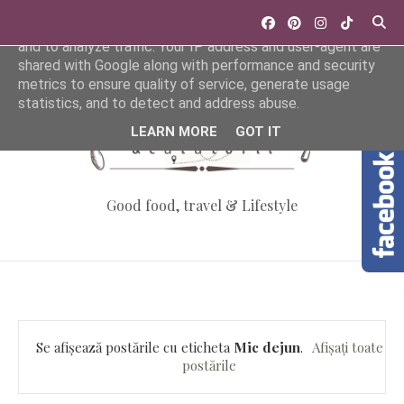
This site uses cookies from Google to deliver its services
and to analyze traffic. Your IP address and user-agent are
shared with Google along with performance and security
metrics to ensure quality of service, generate usage
statistics, and to detect and address abuse.
LEARN MORE
GOT IT
Good food, travel & Lifestyle
Se afișează postările cu eticheta
Mic dejun
.
Afișați toate
postările