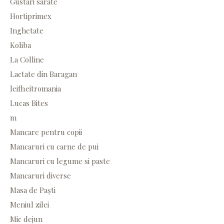
Gustari sarate
Hortiprimex
Inghetate
Koliba
La Colline
Lactate din Baragan
leifheitromania
Lucas Bites
m
Mancare pentru copii
Mancaruri cu carne de pui
Mancaruri cu legume si paste
Mancaruri diverse
Masa de Paști
Meniul zilei
Mic dejun