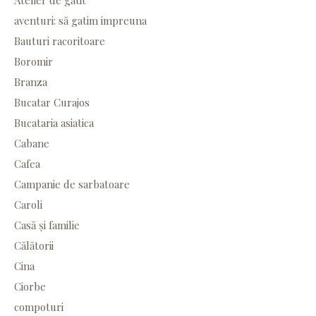
Atelier de gătit
aventuri: să gatim impreuna
Bauturi racoritoare
Boromir
Branza
Bucatar Curajos
Bucataria asiatica
Cabane
Cafea
Campanie de sarbatoare
Caroli
Casă și familie
Călătorii
Cina
Ciorbe
compoturi