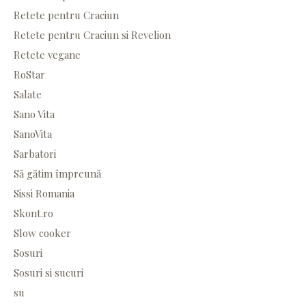
Retete pentru Craciun
Retete pentru Craciun si Revelion
Retete vegane
RoStar
Salate
Sano Vita
SanoVita
Sarbatori
Să gătim împreună
Sissi Romania
Skont.ro
Slow cooker
Sosuri
Sosuri si sucuri
su