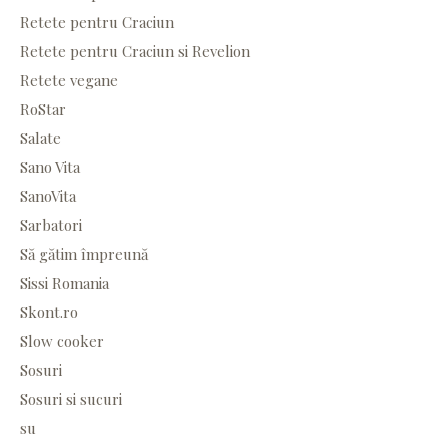
Retete pentru Craciun
Retete pentru Craciun si Revelion
Retete vegane
RoStar
Salate
Sano Vita
SanoVita
Sarbatori
Să gătim împreună
Sissi Romania
Skont.ro
Slow cooker
Sosuri
Sosuri si sucuri
su