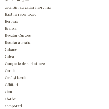
Atelier de gătit
aventuri: să gatim impreuna
Bauturi racoritoare
Boromir
Branza
Bucatar Curajos
Bucataria asiatica
Cabane
Cafea
Campanie de sarbatoare
Caroli
Casă și familie
Călătorii
Cina
Ciorbe
compoturi