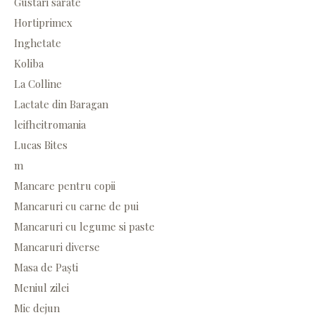
Gustari sarate
Hortiprimex
Inghetate
Koliba
La Colline
Lactate din Baragan
leifheitromania
Lucas Bites
m
Mancare pentru copii
Mancaruri cu carne de pui
Mancaruri cu legume si paste
Mancaruri diverse
Masa de Paști
Meniul zilei
Mic dejun