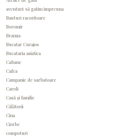
Atelier de gătit
aventuri: să gatim impreuna
Bauturi racoritoare
Boromir
Branza
Bucatar Curajos
Bucataria asiatica
Cabane
Cafea
Campanie de sarbatoare
Caroli
Casă și familie
Călătorii
Cina
Ciorbe
compoturi