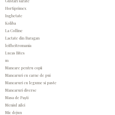
Gustari sarate
Hortiprimex
Inghetate
Koliba
La Colline
Lactate din Baragan
leifheitromania
Lucas Bites
m
Mancare pentru copii
Mancaruri cu carne de pui
Mancaruri cu legume si paste
Mancaruri diverse
Masa de Paști
Meniul zilei
Mic dejun