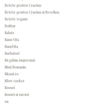
Retete pentru Craciun
Retete pentru Craciun si Revelion
Retete vegane
RoStar
Salate
Sano Vita
SanoVita
Sarbatori
Să gătim împreună
Sissi Romania
Skont.ro
Slow cooker
Sosuri
Sosuri si sucuri
su