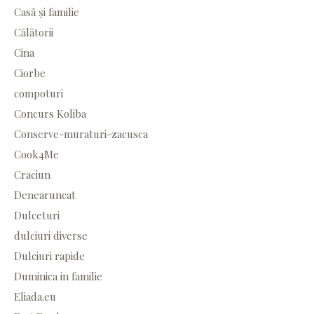
Casă și familie
Călătorii
Cina
Ciorbe
compoturi
Concurs Koliba
Conserve-muraturi-zacusca
Cook4Me
Craciun
Denearuncat
Dulceturi
dulciuri diverse
Dulciuri rapide
Duminica in familie
Eliada.eu