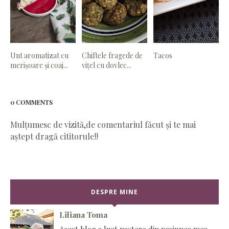
Unt aromatizat cu
Chiftele fragede de
Tacos
merișoare și coaj...
vițel cu dovlec...
0 COMMENTS
Mulțumesc de vizită,de comentariul făcut și te mai
aștept dragă cititorule!!
DESPRE MINE
Liliana Toma
Acest blog a luat naștere din pasiunea mea