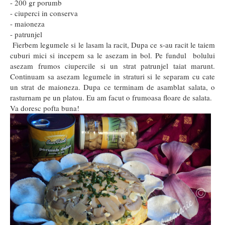
- 200 gr porumb
- ciuperci in conserva
- maioneza
- patrunjel
Fierbem legumele si le lasam la racit, Dupa ce s-au racit le taiem
cuburi mici si incepem sa le asezam in bol. Pe fundul bolului
asezam frumos ciupercile si un strat patrunjel taiat marunt.
Continuam sa asezam legumele in straturi si le separam cu cate
un strat de maioneza. Dupa ce terminam de asamblat salata, o
rasturnam pe un platou. Eu am facut o frumoasa floare de salata.
Va doresc pofta buna!