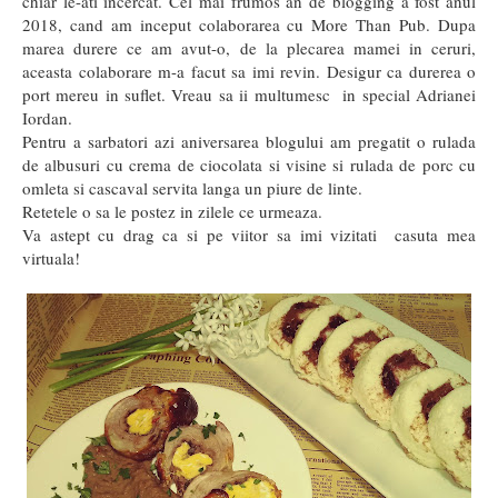
chiar le-ati incercat. Cel mai frumos an de blogging a fost anul
2018, cand am inceput colaborarea cu More Than Pub. Dupa
marea durere ce am avut-o, de la plecarea mamei in ceruri,
aceasta colaborare m-a facut sa imi revin. Desigur ca durerea o
port mereu in suflet. Vreau sa ii multumesc in special Adrianei
Iordan.
Pentru a sarbatori azi aniversarea blogului am pregatit o rulada
de albusuri cu crema de ciocolata si visine si rulada de porc cu
omleta si cascaval servita langa un piure de linte.
Retetele o sa le postez in zilele ce urmeaza.
Va astept cu drag ca si pe viitor sa imi vizitati casuta mea
virtuala!