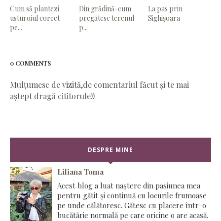
Cum să plantezi
Din grădină-cum
La pas prin
usturoiul corect
pregătesc terenul
Sighișoara
pe...
p...
0 COMMENTS
Mulțumesc de vizită,de comentariul făcut și te mai
aștept dragă cititorule!!
DESPRE MINE
Liliana Toma
Acest blog a luat naștere din pasiunea mea
pentru gătit și continuă cu locurile frumoase
pe unde călătoresc. Gătesc cu placere într-o
bucătărie normală pe care oricine o are acasă.