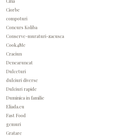
Cina
Ciorbe
compoturi
Concurs Koliba
Conserve-muraturi-zacusca
Cook4Me
Craciun
Denearuncat
Dulceturi
dulciuri diverse
Dulciuri rapide
Duminica in familie
Eliada.eu
Fast Food
gemuri
Gratare