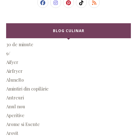
BLOG CULINAR
30 de minute
9/
Aifyer
Airfryer
AluneRo
Amintiri din copilărie
Antreuri
Anul nou
Aperitive
Arome si Esente
Arovit