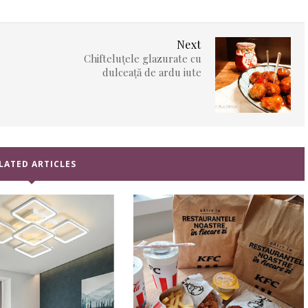
Next
Chifteluțele glazurate cu
dulceață de ardu iute
LATED ARTICLES