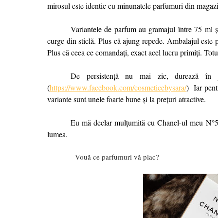
mirosul este identic cu minunatele parfumuri din magazin
Variantele de parfum au gramajul între 75 ml și
curge din sticlă. Plus că ajung repede. Ambalajul este 
Plus că ceea ce comandați, exact acel lucru primiți. Totu
De persistență nu mai zic, durează în 
(
https://www.facebook.com/cosmeticebysara/
)
Iar pent
variante sunt unele foarte bune și la prețuri atractive.
Eu mă declar mulțumită cu Chanel-ul meu N°5 r
lumea.
Vouă ce parfumuri vă plac?