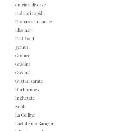
dulciuri diverse
Dulciuri rapide
Duminica in familie
Eliada.eu
Fast Food
gemuri
Gratare
Grădina
Grădină
Gustari sarate
Hortiprimex
Inghetate
Koliba
La Colline
Lactate din Baragan