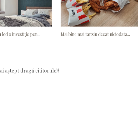
 led o investiție pen...
Mai bine mai tarziu decat niciodata...
i aștept dragă cititorule!!