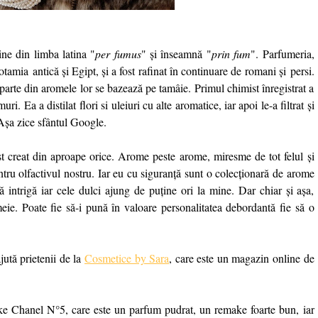
vine din limba latina "
per fumus
" și înseamnă "
prin fum
". Parfumeria,
otamia
antică și Egipt, și a fost rafinat în continuare de
romani
și
persi.
parte din aromele lor se bazează pe tamâie. Primul chimist înregistrat a
ri. Ea a distilat flori si uleiuri cu alte aromatice, iar apoi le-a filtrat și
Așa zice sfântul Google.
t creat din aproape orice. Arome peste arome, miresme de tot felul și
ntru olfactivul nostru. Iar eu cu siguranță sunt o colecționară de arome
ă intrigă iar cele dulci ajung de puține ori la mine. Dar chiar și așa,
ie. Poate fie să-i pună în valoare personalitatea debordantă fie să o
jută prietenii de la
Cosmetice by Sara
, care este un magazin
online de
e Chanel N°5, care este un parfum pudrat, un remake foarte bun, iar