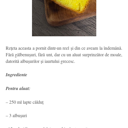
Rețeta aceasta a pornit dintr-un reel și din ce aveam la îndemână.
Fără gălbenușuri, fără unt, dar cu un aluat surprinzător de moale,
datorită albușurilor și iaurtului grecesc.
Ingrediente
Pentru aluat:
– 250 ml lapte călduț
– 3 albușuri