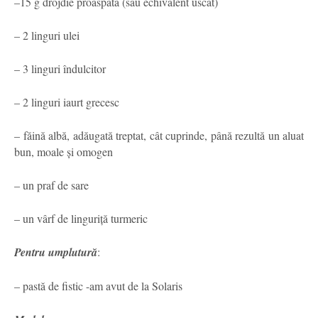
–15 g drojdie proaspătă (sau echivalent uscat)
– 2 linguri ulei
– 3 linguri îndulcitor
– 2 linguri iaurt grecesc
– făină albă, adăugată treptat, cât cuprinde, până rezultă un aluat
bun, moale și omogen
– un praf de sare
– un vârf de linguriță turmeric
Pentru umplutură
:
– pastă de fistic -am avut de la Solaris