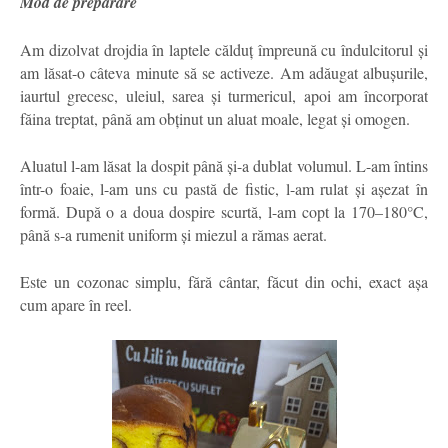
Mod de preparare
Am dizolvat drojdia în laptele călduț împreună cu îndulcitorul și
am lăsat-o câteva minute să se activeze. Am adăugat albușurile,
iaurtul grecesc, uleiul, sarea și turmericul, apoi am încorporat
făina treptat, până am obținut un aluat moale, legat și omogen.
Aluatul l-am lăsat la dospit până și-a dublat volumul. L-am întins
într-o foaie, l-am uns cu pastă de fistic, l-am rulat și așezat în
formă. După o a doua dospire scurtă, l-am copt la 170–180°C,
până s-a rumenit uniform și miezul a rămas aerat.
Este un cozonac simplu, fără cântar, făcut din ochi, exact așa
cum apare în reel.