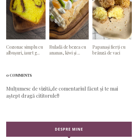
Cozonac simplu cu
Ruladă de bezea cu
Papanași fierți cu
albușuri, iaurt g...
ananas, kiwi și ...
brânză de vaci
0 COMMENTS
Mulțumesc de vizită,de comentariul făcut și te mai
aștept dragă cititorule!!
DESPRE MINE