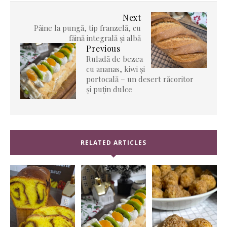
Next
Pâine la pungă, tip franzelă, cu
făină integrală și albă
Previous
Ruladă de bezea
cu ananas, kiwi și
portocală – un desert răcoritor
și puțin dulce
RELATED ARTICLES