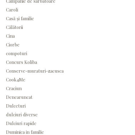
Campanie de sarbatoare
Caroli
Casă și familie
Călătorii
Cina
Ciorbe
compoturi
Concurs Koliba
Conserve-muraturi-zacusca
Cook4Me
Craciun
Denearuncat
Dulceturi
dulciuri diverse
Dulciuri rapide
Duminica in familie