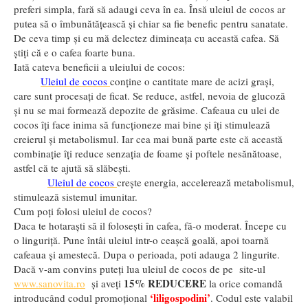
preferi simpla, fară să adaugi ceva în ea. Însă uleiul de cocos ar
putea să o îmbunătăţească şi chiar sa fie benefic pentru sanatate.
De ceva timp şi eu mă delectez dimineaţa cu această cafea. Să
ştiţi că e o cafea foarte buna.
Iată cateva beneficii a uleiului de cocos:
Uleiul de cocos
conține o cantitate mare de acizi grași,
care sunt procesați de ficat. Se reduce, astfel, nevoia de glucoză
și nu se mai formează depozite de grăsime. Cafeaua cu ulei de
cocos îți face inima să funcționeze mai bine și îți stimulează
creierul și metabolismul. Iar cea mai bună parte este că această
combinație îți reduce senzația de foame și poftele nesănătoase,
astfel că te ajută să slăbești.
Uleiul de cocos
c
rește energia, accelerează metabolismul,
stimulează sistemul imunitar.
Cum poţi folosi uleiul de cocos?
Daca te hotaraşti să il foloseşti în cafea, fă-o moderat. Începe cu
o linguriţă. Pune întâi uleiul intr-o ceaşcă goală, apoi toarnă
cafeaua şi amestecă. Dupa o perioada, poti adauga 2 lingurite.
Dacă v-am convins puteţi lua uleiul de cocos de pe
site-ul
15% REDUCERE
www.sanovita.ro
şi aveţi
la orice comandă
‘liligospodini’
introducând codul promoţional
. Codul este valabil