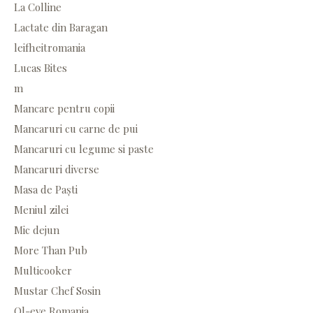
La Colline
Lactate din Baragan
leifheitromania
Lucas Bites
m
Mancare pentru copii
Mancaruri cu carne de pui
Mancaruri cu legume si paste
Mancaruri diverse
Masa de Paști
Meniul zilei
Mic dejun
More Than Pub
Multicooker
Mustar Chef Sosin
Ol-eve Romania