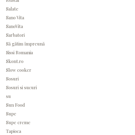
RoStar
Salate
Sano Vita
SanoVita
Sarbatori
Să gătim împreună
Sissi Romania
Skont.ro
Slow cooker
Sosuri
Sosuri si sucuri
su
Sun Food
Supe
Supe creme
Tapioca