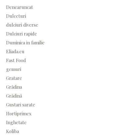
Denearuncat
Dulceturi
dulciuri diverse
Dulciuri rapide
Duminica in familie
Eliada.eu
Fast Food
gemuri
Gratare
Grădina
Grădină
Gustari sarate
Hortiprimex
Inghetate
Koliba