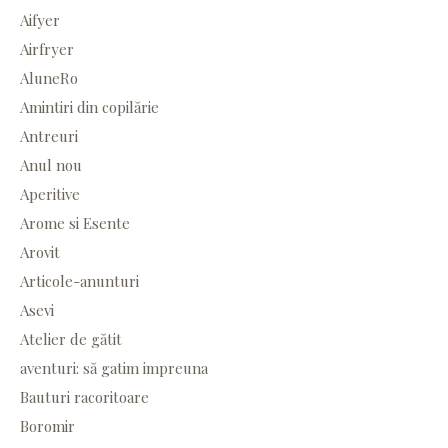
Aifyer
Airfryer
AluneRo
Amintiri din copilărie
Antreuri
Anul nou
Aperitive
Arome si Esente
Arovit
Articole-anunturi
Asevi
Atelier de gătit
aventuri: să gatim impreuna
Bauturi racoritoare
Boromir