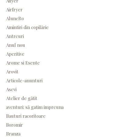
Aifyer
Airfryer
AluneRo
Amintiri din copilărie
Antreuri
Anul nou
Aperitive
Arome si Esente
Arovit
Articole-anunturi
Asevi
Atelier de gătit
aventuri: să gatim impreuna
Bauturi racoritoare
Boromir
Branza