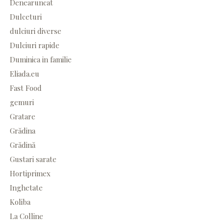
Denearuncat
Dulceturi
dulciuri diverse
Dulciuri rapide
Duminica in familie
Eliada.eu
Fast Food
gemuri
Gratare
Grădina
Grădină
Gustari sarate
Hortiprimex
Inghetate
Koliba
La Colline