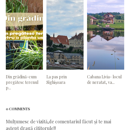
Din grădină-cum
La pas prin
Cabana Livia- locul
pregătesc terenul
Sighișoara
de neratat, va...
p...
0 COMMENTS
Mulțumesc de vizită,de comentariul făcut și te mai
aștept dragă cititorule!!