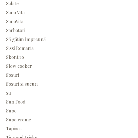
Salate
Sano Vita
SanoVita
Sarbatori
Să gătim împreună
Sissi Romania
Skont.ro
Slow cooker
Sosuri
Sosuri si sucuri
su
Sun Food
Supe
Supe creme
Tapioca
Tips and tricks