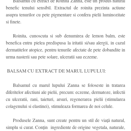
Balsamul cu extract de Roinita Zanna, este un produs natural
benefic tenului sensibil. Extractul de roinita prezinta actiune
asupra tenurilor cu pete pigmentare si confera pielii luminozitate
si finete.
Roinita, cunoscuta si sub denumirea de lemon balm, este
benefica entru pielea predispusa la iritatii si/sau alergii, in cazul
dermatitelor atopice, pentru tenurile afectate de pete dobandite in
urma nasterii sau pete solare, ulceratii sau eczeme.
BALSAM CU EXTRACT DE MARUL LUPULUI:
Balsamul cu marul lupului Zanna se foloseste in tratarea
diferitelor afectiuni ale pielii, precum: eczeme, dermatoze, infectii
cu ulceratii, rani, taieturi, arsuri, regenerarea pielii (stimularea
colagenului si elastinei), stimuleaza formarea de noi celule.
Produsele Zanna, sunt create pentru un stil de viață natural,
simplu si curat. Conțin
ingrediente de origine vegetala, naturale,